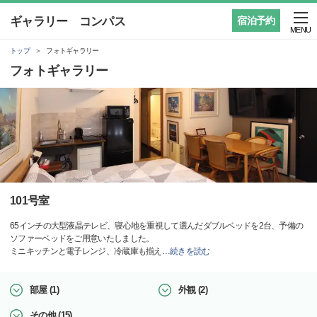
ギャラリー コンパス
宿泊予約
MENU
トップ
フォトギャラリー
フォトギャラリー
101号室
65インチの大型液晶テレビ、寝心地を重視して選んだダブルベッドを2台、予備の
ソファーベッドをご用意いたしました。
ミニキッチンと電子レンジ、冷蔵庫も揃え
…
続きを読む
部屋 (1)
外観 (2)
その他 (15)