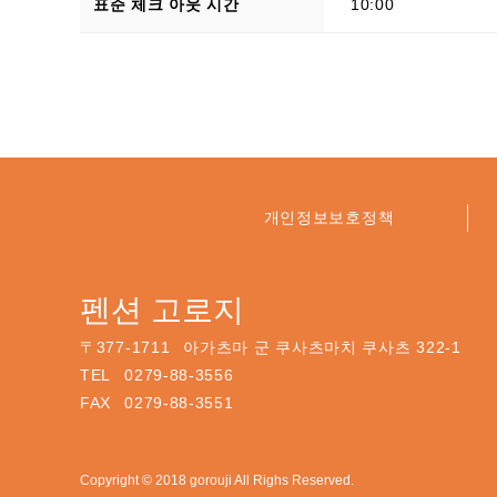
표준 체크 아웃 시간
10:00
개인정보보호정책
펜션 고로지
〒
377-1711
아가츠마 군 쿠사츠마치 쿠사츠 322-1
TEL
0279-88-3556
FAX
0279-88-3551
Copyright © 2018 gorouji All Righs Reserved.