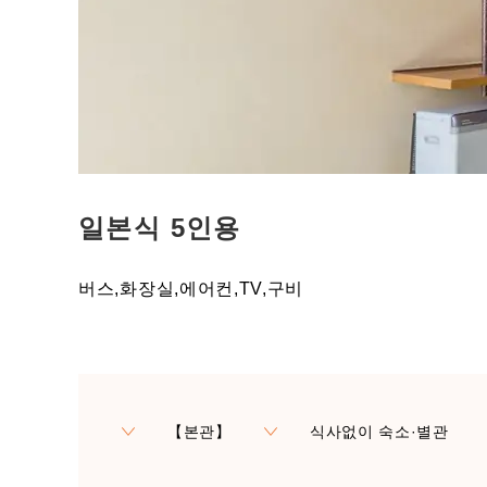
일본식 5인용
버스,화장실,에어컨,TV,구비
【본관】
식사없이 숙소·별관