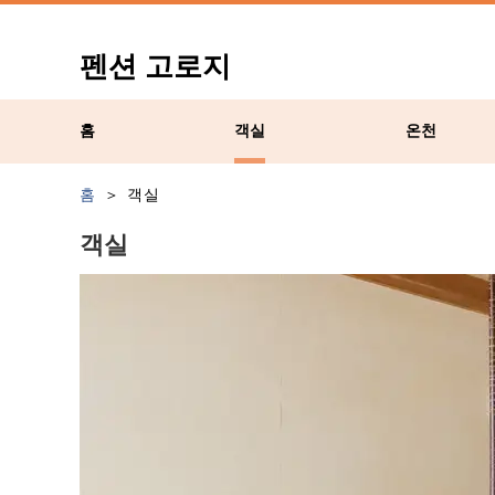
펜션 고로지
홈
객실
온천
홈
객실
객실