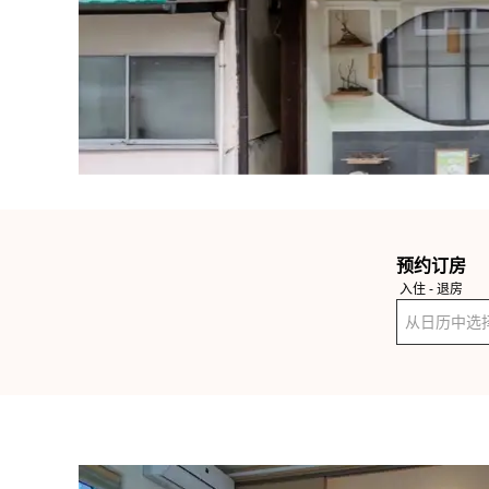
预约订房
入住 - 退房
从日历中选