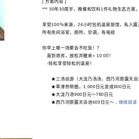
[ 方案内容 ]
*** 30年30周岁，晚餐和饮料1件礼物生态方案，*
享受100％来源，24小时包机温泉旅馆，私人
所有房间浴室，厕所，空调，有电视
你早上哪一场聚会不吃饭！？
直到退房，放松并醒来= 10:00！
-轻松享受轻松的温泉！
★三汤巡游（大泷乃汤汤、西乃河原露天浴池、御
★草津热带圈，1,000日元变成800日元
★大泷乃汤900日元～780日元
★西乃河原露天浴池600日元～
…
继续阅读