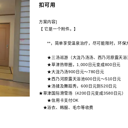
扣可用
方案内容]
【 它是一个附件。】
**，简单享受温泉治疗，尽可能限时，环保方
★三汤巡游（大泷乃汤汤、西乃河原露天浴池、御
★草津热带圈，1,000日元变成800日元
★大泷乃汤900日元～780日元
★西乃河原露天浴池600日元～510日元
★汤揉及舞蹈秀，600日元到520日元
★草津国际滑雪场（4200日元变成3580日元）
★信用卡支付OK
★浴衣、韩服、毛巾等收费