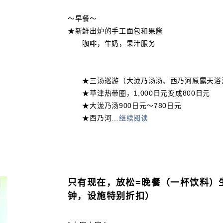
〜早餐〜
★新鲜出炉的手工面包和果酱
咖啡，牛奶，果汁服务
★三汤巡游（大泷乃汤汤、西乃河原露天浴池、御
★草津热带圈，1,000日元变成800日元
★大泷乃汤900日元～780日元
★西乃河
…
继续阅读
只有现在，放松=晚餐（一杯饮料）
钟，设施特别折扣）