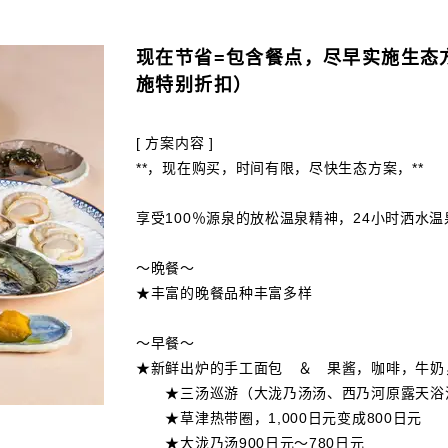
现在节省=包含餐点，尽早实施生态
施特别折扣）
[ 方案内容 ]
**，现在购买，时间有限，尽快生态方案，**
享受100％源泉的放松温泉精神，24小时洒水
〜晩餐〜
★丰富的晚餐品种丰富多样
〜早餐〜
★新鲜出炉的手工面包 ＆ 果酱，咖啡，牛奶
★三汤巡游（大泷乃汤汤、西乃河原露天浴池、御
★草津热带圈，1,000日元变成800日元
★大泷乃汤900日元～780日元