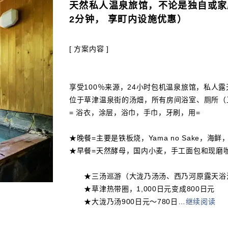
天然私人温泉旅馆，不论是独自或家
2分钟， 享町内设施优惠）
[ 方案内容 ]
享受100％来源，24小时包机温泉旅馆，私人
位于草津温泉街的汤畑，所有房间浴室、厕所（
= 浴衣，涂层，浴巾，手巾，牙刷，用=
★晚餐=主要是铁板烧，Yama no Sake，海鲜
★早餐=天然酵母，国内小麦，手工面包和现磨
★三汤巡游（大泷乃汤汤、西乃河原露天浴池、御
★草津热带圈，1,000日元变成800日元
★大泷乃汤900日元～780日
…
继续阅读