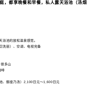
庭，都享晚餐和早餐，私人露天浴池（汤畑
露天浴池的放松温泉感觉。
卫洗丽）、空调、电视完备
，很多山
咖啡
座乃汤）2,100日元～1,600日元