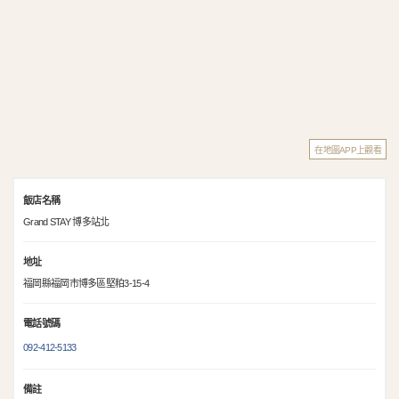
在地圖APP上觀看
飯店名稱
Grand STAY 博多站北
地址
福岡縣福岡市博多區堅粕3-15-4
電話號碼
092-412-5133
備註