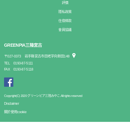
評價
隱私政策
住宿條款
會員協議
GREENPIA三陸宮古
〒
027-0373
岩手縣宮古市田老字向新田148
TEL
0193-87-5111
FAX
0193-87-5118
Copyright(C) 2020 グリーンピア三陸みやこ.All rights reserved
Disclaimer
關於使用cookie