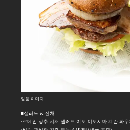
일품 이미지
■샐러드 & 전채
·로메인 상추 시저 샐러드 이토 이토시마 계란 파우치 
·말린 과일과 치즈 모듬:3,190엔(세금 포함)