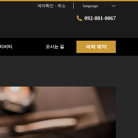
예약확인・취소
language
092-881-0067
숙박 예약
티비티
오시는 길