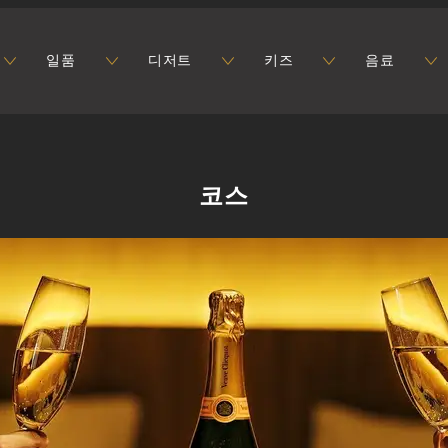
일품
디저트
키즈
음료
코스