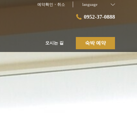
예약확인・취소
language
0952-37-0888
숙박 예약
오시는 길