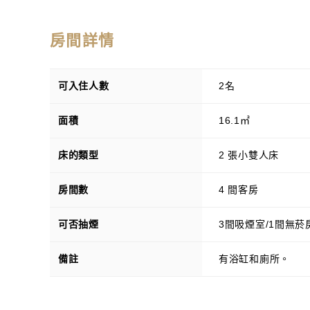
房間詳情
可入住人數
2名
面積
16.1㎡
床的類型
2 張小雙人床
房間數
4 間客房
可否抽煙
3間吸煙室/1間無菸
備註
有浴缸和廁所。