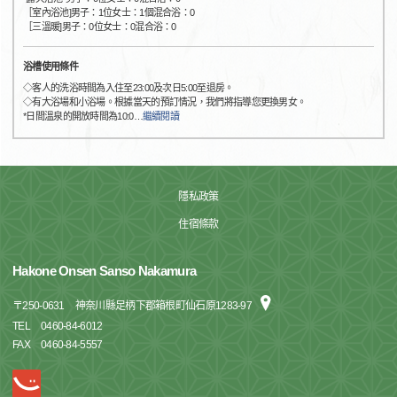
［室內浴池]男子：1位女士：1個混合浴：0
［三溫暖]男子：0位女士：0混合浴：0
浴槽使用條件
◇客人的洗浴時間為入住至23:00及次日5:00至退房。
◇有大浴場和小浴場。根據當天的預訂情況，我們將指導您更換男女。
*日間溫泉的開放時間為10:0
…
繼續閱讀
隱私政策
住宿條款
Hakone Onsen Sanso Nakamura
〒
250-0631
神奈川縣足柄下郡箱根町仙石原1283-97
TEL
0460-84-6012
FAX
0460-84-5557