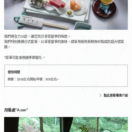
我們將全力以赴，讓您充分享受當季的味道。
我們特別推薦日式套餐，以享受當季的美味。請享用使用新鮮食材製成的超大號菜
餚。
*菜單可能會根據季節變化。
使用時間
晚餐：18:00左右開始/早餐：8:00左右~
點此查看餐食介紹
用餐處”A·zen”