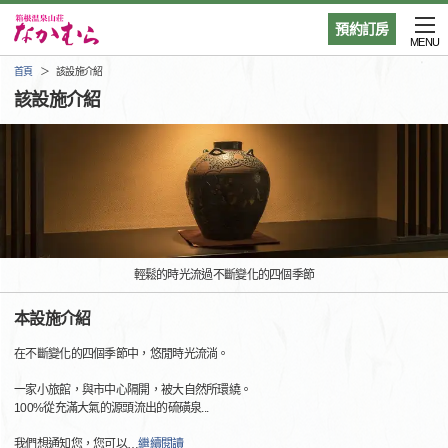
預約訂房
MENU
首頁
該設施介紹
該設施介紹
輕鬆的時光流過不斷變化的四個季節
本設施介紹
在不斷變化的四個季節中，悠閒時光流淌。
一家小旅館，與市中心隔開，被大自然所環繞。
100%從充滿大氣的源頭流出的硫磺泉...
我們想通知您，您可以
…
繼續閱讀