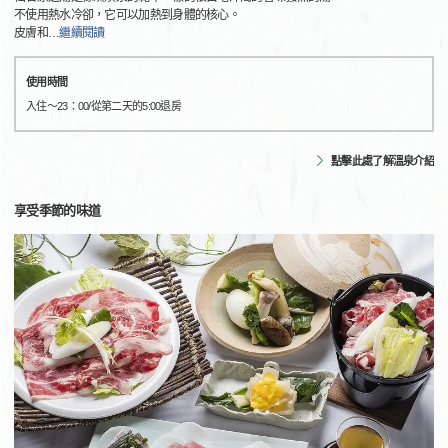
不使用熱水冷卻，它可以加熱到身體的核心。
皮膚和
…
繼續閱讀
使用時間
入住〜23：00/從第二天的5:00退房
點擊此處了解溫泉介紹
享受季節的味道