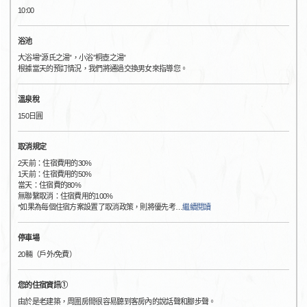
10:00
浴池
大浴場”源氏之湯”，小浴”桐壺之湯”
根據當天的預訂情況，我們將通過交換男女來指導您。
溫泉稅
150日圓
取消規定
2天前：住宿費用的30%
1天前：住宿費用的50%
當天：住宿費的80%
無聯繫取消：住宿費用的100%
*如果為每個住宿方案設置了取消政策，則將優先考
…
繼續閱讀
停車場
20輛（戶外/免費）
您的住宿資訊①
由於是老建築，周圍房間很容易聽到客房內的說話聲和腳步聲。