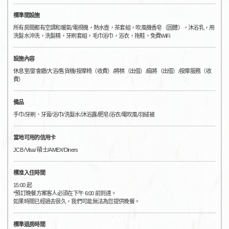
標準間設施
所有房間都有空調和暖氣/電視機，熱水壺，茶套組，吹風機香皂（固體），沐浴乳，用
洗髮水沖洗，洗髮精，牙刷套組，毛巾浴巾，浴衣，拖鞋，免費WiFi
設施內容
休息室/宴會廳/大浴/售貨機/按摩椅（收費）/將棋（出借）/麻將（出借）/按摩服務（收
費）
備品
手巾/牙刷、牙膏/浴巾/洗髮水/沐浴露/肥皂/浴衣/電吹風/羽絨被
當地可用的信用卡
JCB /Visa/ 碩士/AMEX/Diners
標准入住時間
15:00 起
*預訂晚餐方案客人必須在下午 6:00 前到達。
如果時間已經過去很久，我們可能無法為您提供晚餐。
標準退房時間