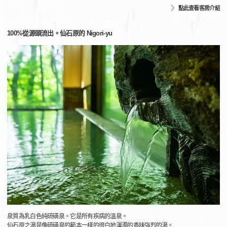
點此查看客房介紹
100%從源頭流出。仙石原的 Nigori-yu
泉質為乳白色純硫磺泉。它是所有疾病的溫泉。
仙石原之湯是像硫磺泉的範本一樣的很白地渾濁的香味強烈的湯。