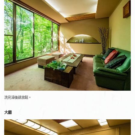
洗完澡後請放鬆。
大廳