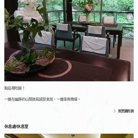
點這裡吃飯！
一邊在幽靜的山間旅館感受氣氛，一邊享用晚餐。
到烹調的頁
休息處/休息室