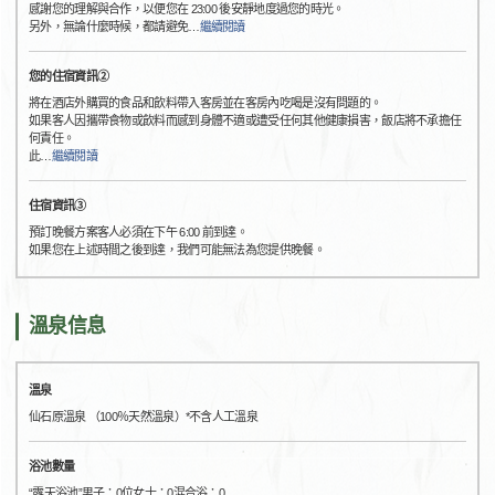
感謝您的理解與合作，以便您在 23:00 後安靜地度過您的時光。
另外，無論什麼時候，都請避免
…
繼續閱讀
您的住宿資訊②
將在酒店外購買的食品和飲料帶入客房並在客房內吃喝是沒有問題的。
如果客人因攜帶食物或飲料而感到身體不適或遭受任何其他健康損害，飯店將不承擔任
何責任。
此
…
繼續閱讀
住宿資訊③
預訂晚餐方案客人必須在下午 6:00 前到達。
如果您在上述時間之後到達，我們可能無法為您提供晚餐。
溫泉信息
溫泉
仙石原溫泉 （100％天然溫泉）*不含人工溫泉
浴池數量
“露天浴池”男子：0位女士：0混合浴：0