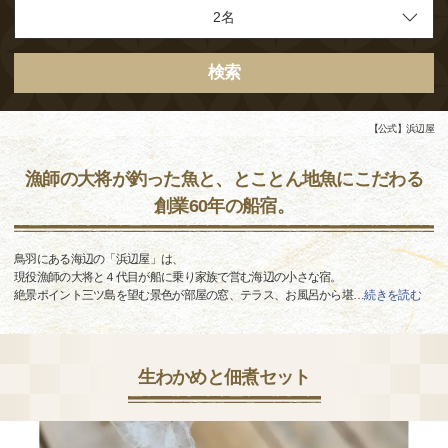
検索
【公式】浜辺屋
漁師の大将が釣った魚と、とことん地魚にこだわる
創業60年の船宿。
鳥羽にある海辺の「浜辺屋」は、
現役漁師の大将と４代目が船に乗り家族で営む海辺の小さな宿。
絶景ポイント三ツ島を望む景色が部屋の窓、テラス、お風呂から堪
…
続きを読む
生わかめと佃煮セット