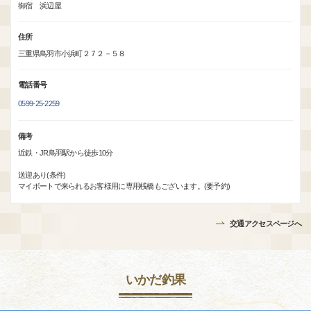
御宿 浜辺屋
住所
三重県鳥羽市小浜町２７２－５８
電話番号
0599-25-2259
備考
近鉄・JR鳥羽駅から徒歩10分
送迎あり(条件)
マイボートで来られるお客様用に専用桟橋もございます。(要予約)
交通アクセスページへ
いかだ釣果