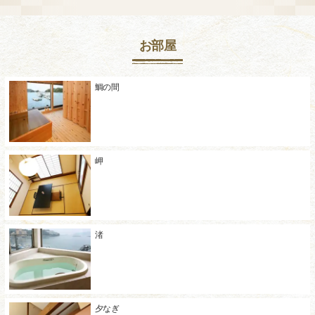
お部屋
鯛の間
岬
渚
夕なぎ