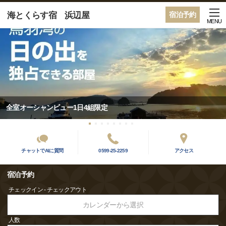
海とくらす宿 浜辺屋
宿泊予約
MENU
全室オーシャンビュー1日4組限定
チャットでAIに質問
0599-25-2259
アクセス
宿泊予約
チェックイン - チェックアウト
カレンダーから選択
人数