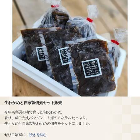
生わかめと自家製佃煮セット販売
今年も鳥羽の海で育った旬のわかめ。
香り、歯ごたえバツグン！！海のミネラルたっぷり。
生わかめと自家製茎わかめの佃煮をセットにしました。
ぜひご家庭に
…
続きを読む