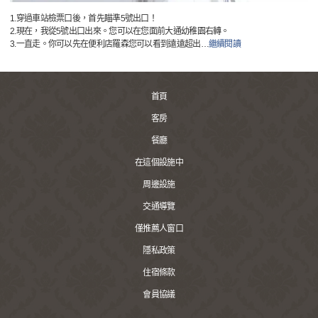
1.穿過車站檢票口後，首先瞄準5號出口！
2.現在，我從5號出口出來。您可以在您面前大通幼稚園右轉。
3.一直走。你可以先在便利店羅森您可以看到遠遠超出
…
繼續閱讀
首頁
客房
餐廳
在這個設施中
周邊設施
交通導覽
僅推薦人窗口
隱私政策
住宿條款
會員協議