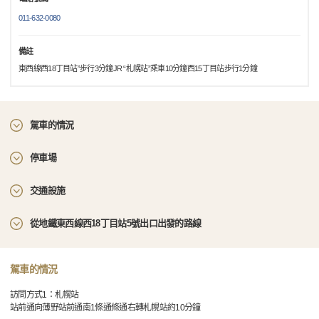
011-632-0080
備註
東西線西18丁目站”步行3分鐘JR “札幌站”乘車10分鐘西15丁目站步行1分鐘
駕車的情況
停車場
交通設施
從地鐵東西線西18丁目站5號出口出發的路線
駕車的情況
訪問方式1：札幌站
站前通向薄野站前通南1條通條通右轉札幌站約10分鐘