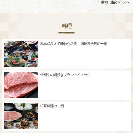
館内・施設ページへ
料理
地元産炭火で味わう名物 囲炉裏会席の一例
信州牛の網焼きプランのイメージ
松茸料理の一例