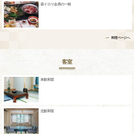
昼イロリ会席の一例
料理ページへ
客室
本館和室
北館和室