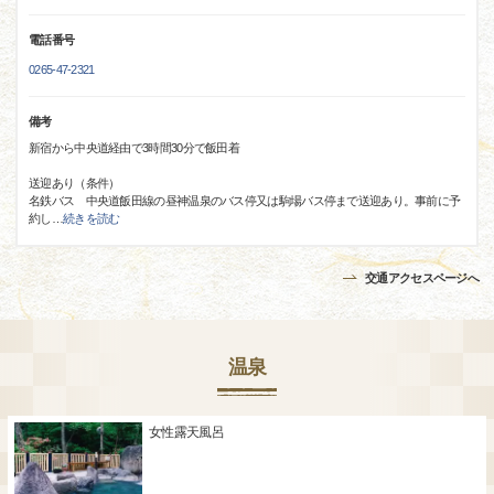
電話番号
0265-47-2321
備考
新宿から中央道経由で3時間30分で飯田着
送迎あり（条件）
名鉄バス 中央道飯田線の昼神温泉のバス停又は駒場バス停まで送迎あり。事前に予
約し
…
続きを読む
交通アクセスページへ
温泉
女性露天風呂