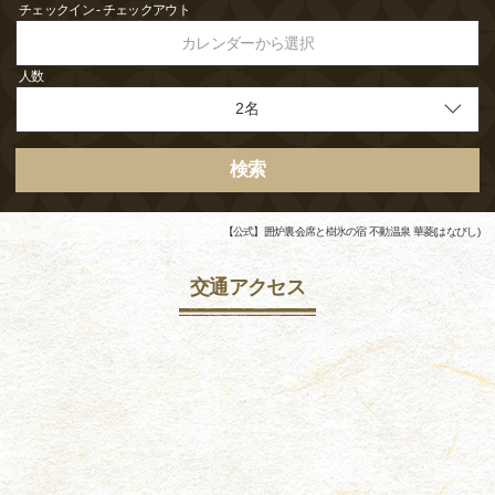
チェックイン - チェックアウト
カレンダーから選択
人数
検索
【公式】囲炉裏会席と樹氷の宿 不動温泉 華菱(はなびし)
交通アクセス