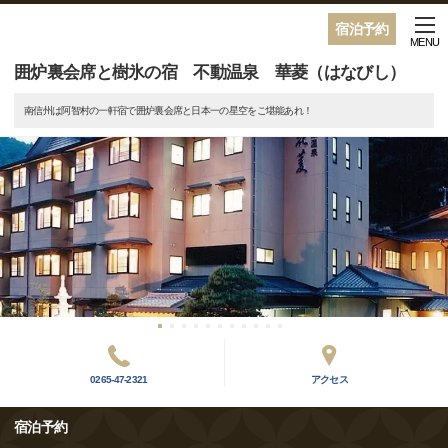
宿泊予約
MENU
囲炉裏会席と樹氷の宿 不動温泉 華菱（はなびし）
南信州は阿智村の一軒宿で囲炉裏会席と日本一の星空をご堪能あれ！
0265-47-2321
アクセス
宿泊予約