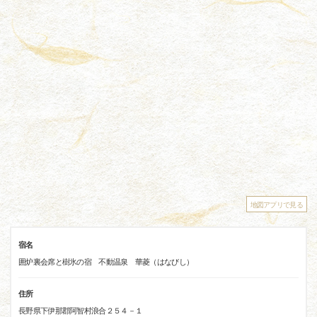
地図アプリで見る
宿名
囲炉裏会席と樹氷の宿 不動温泉 華菱（はなびし）
住所
長野県下伊那郡阿智村浪合２５４－１