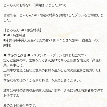
じゃらんのお得な10日間始まりました(#^^#)
当館でも、じゃらんSALE限定の特典をお付けしたプランをご用意しま
した。
【じゃらんSALE限定特典】
■SALE特別料金
■貸切混浴半露天風呂<信楽の湯>１回４５分まで無料（宿泊当日の予
約制）
◆ 季節のご夕食 ◆（スタンダードプランと同じ献立です）
澄んだ空気の中、太陽をたくさん浴びて育った新鮮な地元の「高原野
菜」を中心に、
上州牛や岩魚に鮎など群馬の食材を生かした旬の献立をご用意いたし
ます。
季節ならではの「ふるさと料理」をお楽しみください。
通常は有料の貸切混浴半露天風呂が無料！さらにSALE特別価格でWで
お得ですよ！
夏のご予約受付中です。