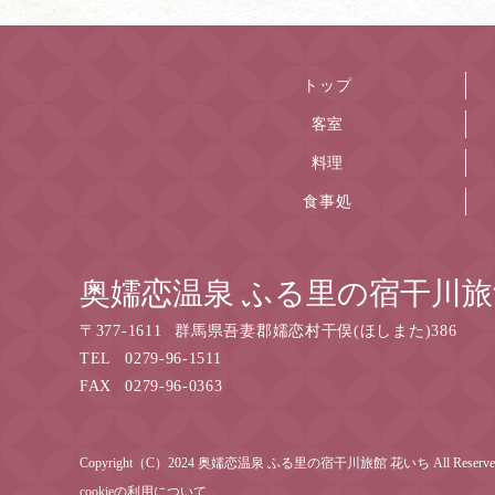
トップ
客室
料理
食事処
奥嬬恋温泉 ふる里の宿干川旅
〒
377-1611
群馬県吾妻郡嬬恋村干俣(ほしまた)386
TEL
0279-96-1511
FAX
0279-96-0363
Copyright（C）2024 奥嬬恋温泉 ふる里の宿干川旅館 花いち All Reserve
cookieの利用について