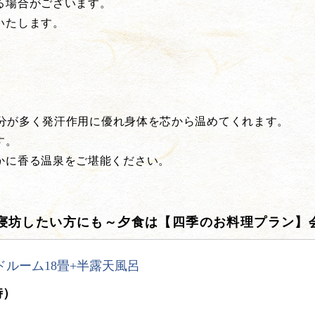
る場合がございます。
いたします。
、塩分が多く発汗作用に優れ身体を芯から温めてくれます。
す。
かに香る温泉をご堪能ください。
寝坊したい方にも～夕食は【四季のお料理プラン】
ドルーム18畳+半露天風呂
時）