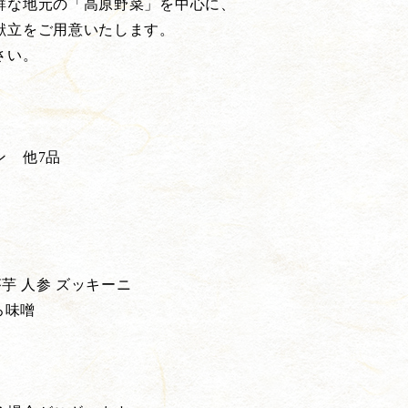
鮮な地元の「高原野菜」を中心に、
献立をご用意いたします。
さい。
 他7品
芋 人参 ズッキーニ
ろ味噌