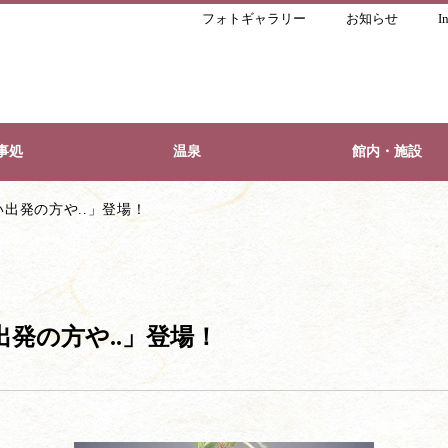
フォトギャラリー
お知らせ
I
事処
温泉
館内・施設
出発の方や..」登場！
発の方や..」登場！