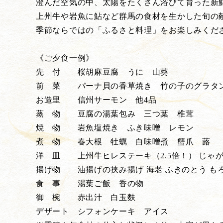
澄んだ空気の中、太陽をたくさん浴びて育った新
上州牛や岩魚に鮎など群馬の食材を生かした旬の
季節ならではの「ふるさと料理」をお楽しみくだ
《ご夕食一例》
先 付 桜胡麻豆腐 うに 山葵
前 菜 パーナ貝の香草焼き 竹の子のグラタン
お造里 信州サーモン 他4品
蒸 物 豆腐の湯葉包み 三つ葉 椎茸
焼 物 岩魚塩焼き ふき味噌 レモン
煮 物 春大根 牡蠣 白味噌煮 蟹爪 蕗
洋 皿 上州牛ヒレステーキ（2.5倍！） じゃが
揚げ物 油揚げの挟み揚げ 海老 ふきのとう も
食 事 湯葉ご飯 香の物
御 椀 赤出汁 白玉麩
デザート シフォンケーキ アイス