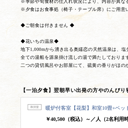
※季節や旬食材の仕入れ状況により、内容が異な
※夕食はお食事処（椅子・テーブル席）にご用意
◆ご朝食は付きません ◆
◆花いちの温泉◆
地下1,000mから湧き出る奥嬬恋の天然温泉は
全ての湯船を源泉掛け流しの湯で満たしておりま
二つの貸切風呂やお部屋にて、硫黄の香りがほの
【一泊夕食】翌朝早い出発の方やのんびり
暖炉付客室【花梨】和室10畳+ベッ
和洋室
￥40,500（税込）～／人（2名利用