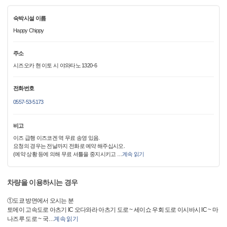
숙박시설 이름
Happy Chippy
주소
시즈오카 현 이토 시 야와타노 1320-6
전화번호
0557-53-5173
비고
이즈 급행 이즈코겐 역 무료 송영 있음.
요청의 경우는 전날까지 전화로 예약 해주십시오.
(예약 상황 등에 의해 무료 셔틀을 중지시키고
…
계속 읽기
차량을 이용하시는 경우
①도쿄 방면에서 오시는 분
토메이 고속도로 아츠기 IC 오다와라 아츠기 도로 ~ 세이쇼 우회 도로 이시바시 IC ~ 마
나즈루 도로 ~ 국
…
계속 읽기