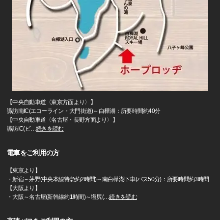
【中央自動車道〈東京方面より〉】
諏訪南IC(エコーライン・大門街道)～白樺湖：所要時間約40分
【中央自動車道〈名古屋・長野方面より〉】
諏訪IC(ビ
…
続きを読む
電車をご利用の方
【東京より】
・新宿～茅野(中央本線特急約2時間)～南白樺湖下車(バス50分)：所要時間約3時間
【大阪より】
・大阪～名古屋(新幹線約1時間)～塩尻(
…
続きを読む