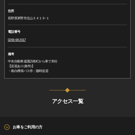
住所
長野県茅野市北山３４１９-１
電話番号
0266-68-2017
備考
中央自動車道諏訪南ICから車で30分
【送迎あり(条件)】
・南白樺湖バス停：随時送迎
アクセス一覧
お車をご利用の方