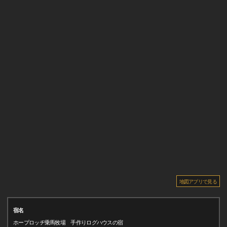
地図アプリで見る
宿名
ホープロッヂ乗馬牧場 手作りログハウスの宿