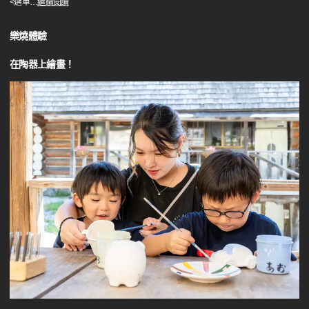
<選單
…
繼續閱讀
樂燒體驗
在陶器上繪畫！