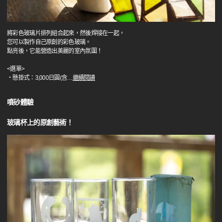
將彩色玻璃片排列組合起來，然後焊接在一起，
您可以製作自己原創的彩色玻璃。
點亮後，它能營造出美麗的室內氛圍！
<選單>
・懸掛式：3,000日圓(含
…
繼續閱讀
噴砂體驗
玻璃杯上的原創藝術！