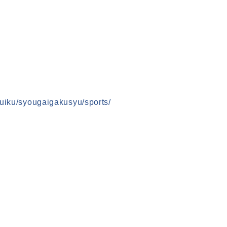
youiku/syougaigakusyu/sports/