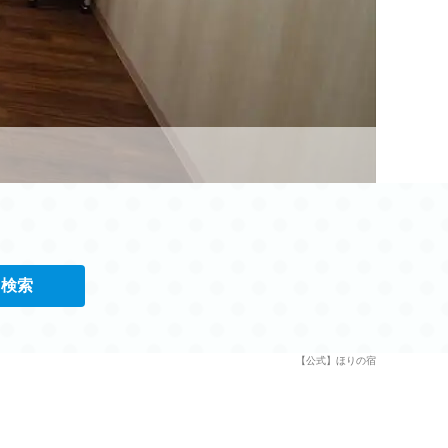
検索
【公式】ほりの宿