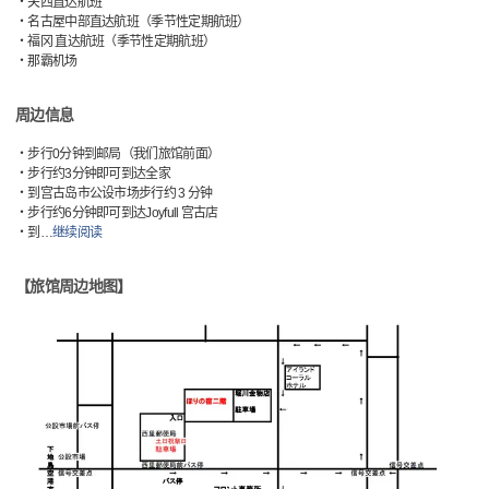
・关西直达航班
・名古屋中部直达航班（季节性定期航班）
・福冈 直达航班（季节性定期航班）
・那霸机场
周边信息
・步行0分钟到邮局（我们旅馆前面）
・步行约3分钟即可到达全家
・到宫古岛市公设市场步行约 3 分钟
・步行约6分钟即可到达Joyfull 宫古店
・到
…
继续阅读
【旅馆周边地图】