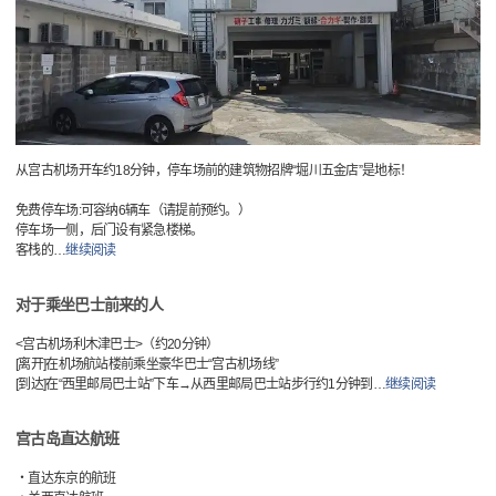
从宫古机场开车约18分钟，停车场前的建筑物招牌“堀川五金店”是地标！
免费停车场:可容纳6辆车（请提前预约。）
停车场一侧，后门设有紧急楼梯。
客栈的
…
继续阅读
对于乘坐巴士前来的人
<宫古机场利木津巴士>（约20分钟）
[离开]在机场航站楼前乘坐豪华巴士“宫古机场线”
[到达]在“西里邮局巴士站”下车→从西里邮局巴士站步行约1分钟到
…
继续阅读
宫古岛直达航班
・直达东京的航班