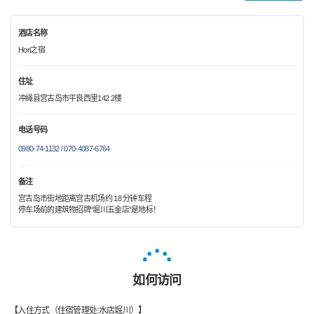
酒店名称
Hori之宿
住址
冲绳县宫古岛市平良西里142 2楼
电话号码
0980-74-1132 / 070-4087-6764
备注
宫古岛市街地距离宫古机场约 18 分钟车程
停车场前的建筑物招牌“堀川五金店”是地标！
如何访问
【入住方式（住宿管理处:水店堀川）】