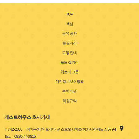
TOP
객실
공유 공간
즐길거리
교통 안내
포토 갤러리
치토리 그룹
개인정보보호정책
숙박 약관
회원규약
게스트하우스 호시카제
〒
742-2805
야마구치 현 오시마 군 스오오시마쵸 히가시아게노쇼 579-1
TEL
0820-77-0815