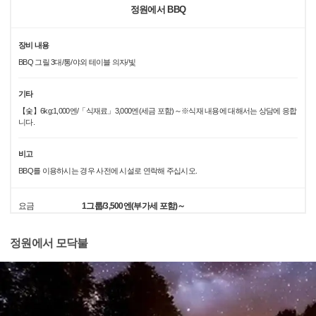
정원에서 BBQ
장비 내용
BBQ 그릴 3대/통/야외 테이블 의자/빛
기타
【숯】6kg:1,000엔/「식재료」3,000엔(세금 포함)～※식재 내용에 대해서는 상담에 응합
니다.
비고
BBQ를 이용하시는 경우 사전에 시설로 연락해 주십시오.
요금
1그룹/3,500엔(부가세 포함)～
정원에서 모닥불