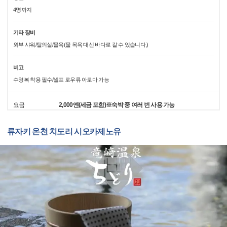
4명까지
기타 장비
외부 샤워/탈의실/물욕(물 목욕 대신 바다로 갈 수 있습니다.)
비고
수영복 착용 필수/셀프 로우류 아로마 가능
요금
2,000엔(세금 포함)※숙박 중 여러 번 사용 가능
류자키 온천 치도리 시오카제노유