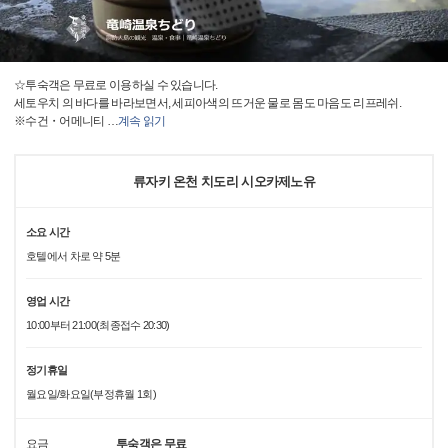
☆투숙객은 무료로 이용하실 수 있습니다.
세토우치 의 바다를 바라보면서, 세피아색의 뜨거운 물로 몸도 마음도 리프레쉬.
※수건・어메니티
…
계속 읽기
류자키 온천 치도리 시오카제노유
소요 시간
호텔에서 차로 약 5분
영업 시간
10:00부터 21:00(최종접수 20:30)
정기휴일
월요일/화요일(부정휴월 1회)
요금
투숙객은 무료