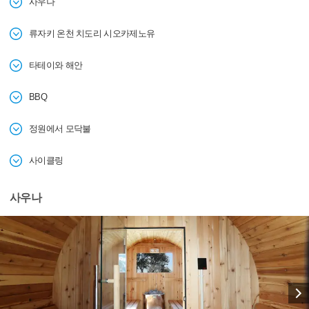
사우나
류자키 온천 치도리 시오카제노유
타테이와 해안
BBQ
정원에서 모닥불
사이클링
사우나