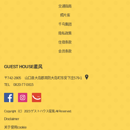
交通指南
照片库
千鸟集团
隐私政策
住宿条款
会员条款
GUEST HOUSE星风
〒
742-2805
山口县大岛郡周防大岛町东安下庄579-1
TEL
0820-77-0815
Copyright（C）2023 ゲストハウス星風 All Reserved.
Disclaimer
关于使用cookie