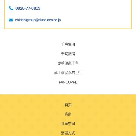
0820-77-0815
chidori-group@dune.ocn.ne.jp
千鸟集团
千鸟旅馆
龙崎温泉千鸟
武士茶屋 彦右卫门
PANCOPPE
首页
客房
共享空间
消遣方式