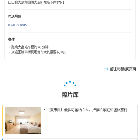
山口县大岛郡周防大岛町东安下庄579-1
电话号码
0820-77-0815
备注
・距离大畠站车程约 40 分钟
・从岩国锦带桥机场驾车大约需要1小时。
前往交通访问页面
照片库
・【双床间】最多可容纳 3 人。推荐给家庭和团体旅行