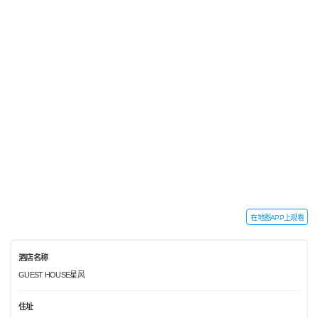
在地图APP上观看
酒店名称
GUEST HOUSE星风
住址