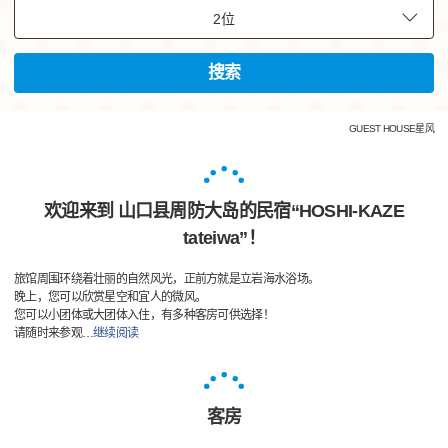
搜索
GUEST HOUSE星风
欢迎来到 山口县周防大岛的民宿“HOSHI-KAZE
tateiwa”！
旅馆周围环绕着壮丽的自然风光，正前方就是立岩海水浴场。
晚上，您可以欣赏星空和宜人的微风。
您可以小团体或大团体入住，有多种客房可供选择！
请随时来参观
…
继续阅读
客房