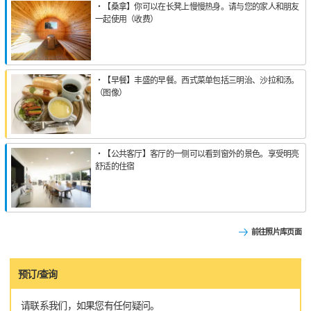
・【桑拿】你可以在长凳上慢慢热身。请与您的家人和朋友
一起使用（收费）
・【早餐】丰盛的早餐。西式菜单包括三明治、沙拉和汤。
（图像）
・【公共客厅】客厅的一侧可以看到窗外的景色。享受明亮
舒适的住宿
前往照片库页面
预订/查询
请联系我们，如果您有任何疑问。