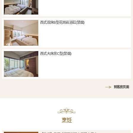
西式双床B型花岗岩浴缸(禁烟)
西式大床房C型(禁烟)
到客房页面
烹饪