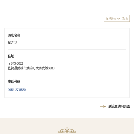
在地图APP上观看
酒店名称
星之华
住址
〒843-0022
佐贺县武雄市武雄町大字武雄3688
电话号码
0954-27-8530
到流量访问页面