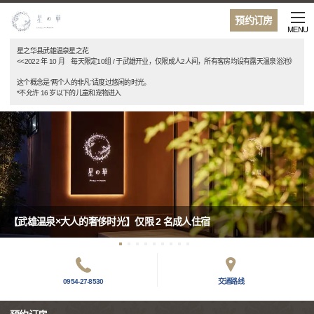
预约订房
MENU
星之华县武雄温泉星之花
<<2022 年 10 月 每天限定10组 / 于武雄开业，仅限成人2人间，所有客房均设有露天温泉浴池》
这个概念是“两个人的非凡”请度过悠闲的时光。
*不允许 16 岁以下的儿童和宠物进入
【武雄温泉×大人的奢侈时光】仅限 2 名成人住宿
0954-27-8530
交通路线