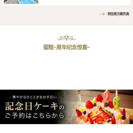
到住宿方案页面
蛋糕~周年纪念惊喜~