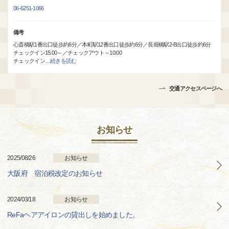
06-6251-1066
備考
心斎橋駅1番出口徒歩約6分／本町駅12番出口徒歩約6分／長堀橋駅2-B出口徒歩約6分
チェックイン15:00～／チェックアウト～10:00
チェックイン
…
続きを読む
交通アクセスページへ
お知らせ
2025/08/26
お知らせ
大阪府 宿泊税改定のお知らせ
2024/03/18
お知らせ
ReFaヘアアイロンの貸出しを始めました。