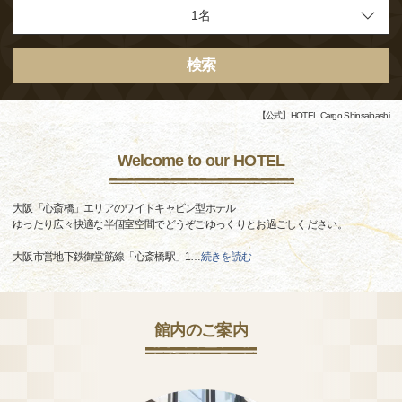
検索
【公式】HOTEL Cargo Shinsaibashi
Welcome to our HOTEL
大阪「心斎橋」エリアのワイドキャビン型ホテル
ゆったり広々快適な半個室空間でどうぞごゆっくりとお過ごしください。
大阪市営地下鉄御堂筋線「心斎橋駅」1
…
続きを読む
館内のご案内