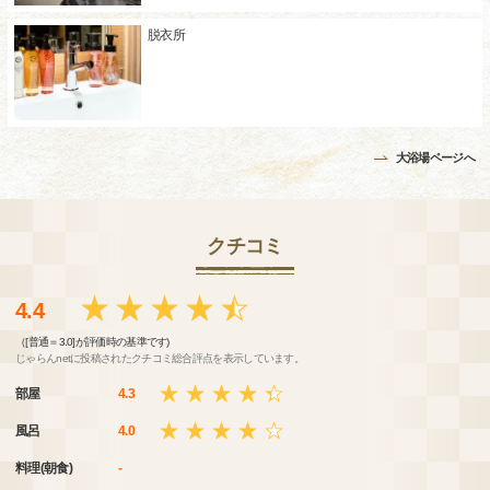
脱衣所
大浴場ページへ
クチコミ
4.4
（[普通＝3.0]が評価時の基準です)
じゃらんnetに投稿されたクチコミ総合評点を表示しています。
部屋
4.3
風呂
4.0
料理(朝食)
-