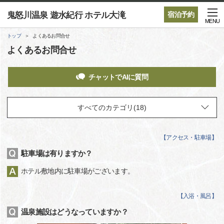
鬼怒川温泉 遊水紀行 ホテル大滝
宿泊予約
MENU
トップ
よくあるお問合せ
よくあるお問合せ
チャットでAIに質問
【
アクセス・駐車場
】
駐車場は有りますか？
ホテル敷地内に駐車場がございます。
【
入浴・風呂
】
温泉施設はどうなっていますか？