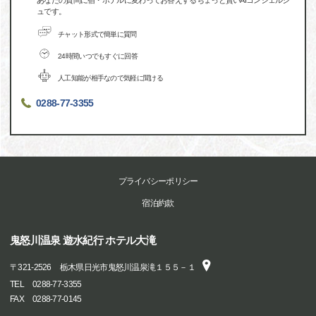
あなたの質問に宿・ホテルに変わってお答えするちょっと賢いAIコンシェルジ
ュです。
チャット形式で簡単に質問
24時間いつでもすぐに回答
人工知能が相手なので気軽に聞ける
0288-77-3355
プライバシーポリシー
宿泊約款
鬼怒川温泉 遊水紀行 ホテル大滝
〒
321-2526
栃木県日光市鬼怒川温泉滝１５５－１
TEL
0288-77-3355
FAX
0288-77-0145