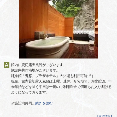
館内に貸切露天風呂がございます。
施設内共同浴場がございます。
姉妹館「鬼怒川プラザホテル」大浴場も利用可能です。
現在、館内貸切露天風呂は土曜、連休、ＧＷ期間、お盆近辺、年
末年始などを除く平日は一度のご利用料金で何度もお入り戴ける
ようになっております。
※施設内共同
…
続きを読む
【
周辺情報
】