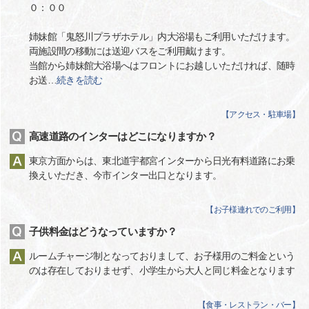
０：００
姉妹館「鬼怒川プラザホテル」内大浴場もご利用いただけます。
両施設間の移動には送迎バスをご利用戴けます。
当館から姉妹館大浴場へはフロントにお越しいただければ、随時
お送
…
続きを読む
【
アクセス・駐車場
】
高速道路のインターはどこになりますか？
東京方面からは、東北道宇都宮インターから日光有料道路にお乗
換えいただき、今市インター出口となります。
【
お子様連れでのご利用
】
子供料金はどうなっていますか？
ルームチャージ制となっておりまして、お子様用のご料金という
のは存在しておりませず、小学生から大人と同じ料金となります
【
食事・レストラン・バー
】