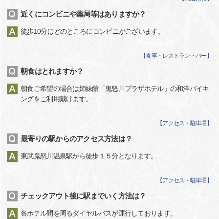
近くにコンビニや薬局等はありますか？
徒歩10分ほどのところにコンビニがございます。
【
食事・レストラン・バー
】
朝食はとれますか？
朝食ご希望の場合は姉妹館「鬼怒川プラザホテル」の和洋バイキ
ングをご利用戴けます。
【
アクセス・駐車場
】
最寄りの駅からのアクセス方法は？
東武鬼怒川温泉駅から徒歩１５分となります。
【
アクセス・駐車場
】
チェックアウト後に駅までいく方法は？
各ホテル間を周るダイヤルバスが運行しております。