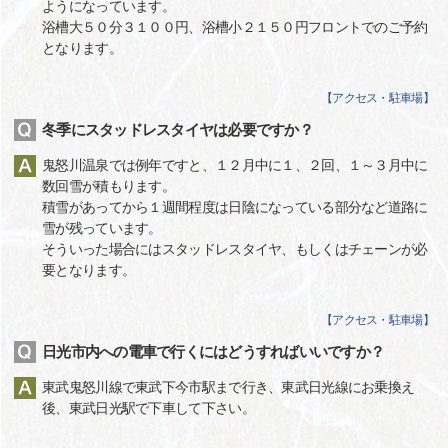
ようになっています。
浴槽大５０分３１００円、浴槽小２１５０円フロントでのご予約
となります。
【
アクセス・駐車場
】
冬季にスタッドレスタイヤは必要ですか？
鬼怒川温泉では例年ですと、１２月中に１、２回、１～３月中に
数回雪が積もります。
積雪があってから１週間程度は日陰になっている部分など道路に
雪が残っています。
そういった場合にはスタッドレスタイヤ、もしくはチェーンが必
要となります。
【
アクセス・駐車場
】
日光市内への電車で行くにはどうすればいいですか？
東武鬼怒川線で東武下今市駅まで行き、東武日光線にお乗換え
後、東武日光駅で下車して下さい。