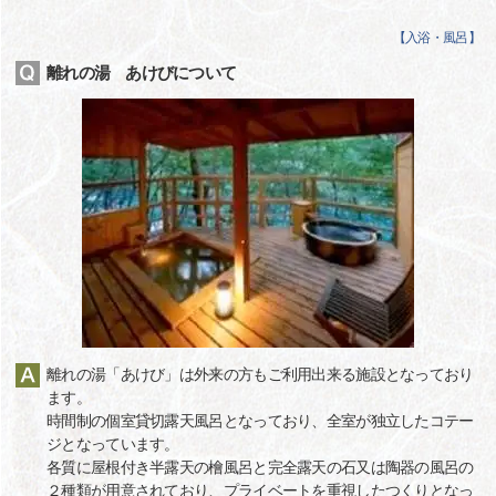
【
入浴・風呂
】
離れの湯 あけびについて
離れの湯「あけび」は外来の方もご利用出来る施設となっており
ます。
時間制の個室貸切露天風呂となっており、全室が独立したコテー
ジとなっています。
各質に屋根付き半露天の檜風呂と完全露天の石又は陶器の風呂の
２種類が用意されており、プライベートを重視したつくりとなっ