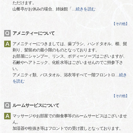
ただけます。
山餐亭がお休みの場合、姉妹館「
…
続きを読む
【
その他
】
アメニティーについて
アメニティーにつきましては、歯ブラシ、ハンドタオル、櫛、髭
剃り、髪留めの最小限のものとなっております。
お部屋にシャンプー、リンス、ボディーソープはございますが、
石鹸やヘアトニック、化粧水等はございませんのでご持参下さ
い。
アメニティ類、バスタオル、浴衣等すべて一階フロントロ
…
続き
を読む
【
その他
】
ルームサービスについて
マッサージやお部屋での御食事等のルームサービスはございませ
ん。
加湿器や栓抜き等はフロントでの受け渡しとなっております。