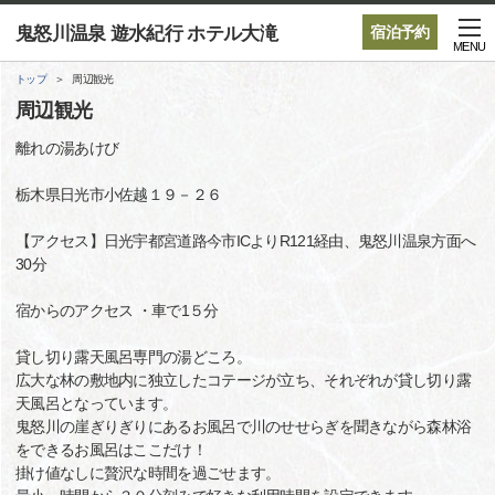
鬼怒川温泉 遊水紀行 ホテル大滝
宿泊予約
MENU
トップ
周辺観光
周辺観光
離れの湯あけび
栃木県日光市小佐越１９－２６
【アクセス】日光宇都宮道路今市ICよりR121経由、鬼怒川温泉方面へ
30分
宿からのアクセス ・車で1５分
貸し切り露天風呂専門の湯どころ。
広大な林の敷地内に独立したコテージが立ち、それぞれが貸し切り露
天風呂となっています。
鬼怒川の崖ぎりぎりにあるお風呂で川のせせらぎを聞きながら森林浴
をできるお風呂はここだけ！
掛け値なしに贅沢な時間を過ごせます。