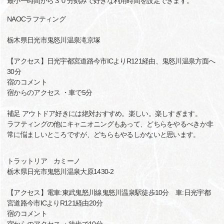
最小一時間から３０分刻みで好きな利用時間を設定できます。
NAOCラフティング
栃木県日光市鬼怒川温泉滝京塚
【アクセス】日光宇都宮道路今市ICよりR121経由、鬼怒川温泉方面へ
30分
宿のコメント
宿からのアクセス ・車で5分
補足 アウトドア好きには絶対おすすめ。楽しい。楽しすぎます。
ラフティングの他にキャニオニングもあって、どちらをやるべきか非
常に悩ましいところですが、どちらもやるしかないと思います。
トラットリア カミーノ
栃木県日光市鬼怒川温泉大原1430-2
【アクセス】電車:東武鬼怒川線鬼怒川温泉駅徒歩10分 車:日光宇都
宮道路今市ICよりR121経由20分
宿のコメント