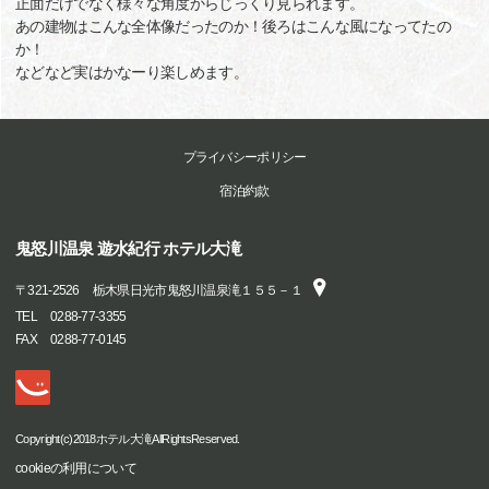
正面だけでなく様々な角度からじっくり見られます。
あの建物はこんな全体像だったのか！後ろはこんな風になってたの
か！
などなど実はかなーり楽しめます。
プライバシーポリシー
宿泊約款
鬼怒川温泉 遊水紀行 ホテル大滝
〒
321-2526
栃木県日光市鬼怒川温泉滝１５５－１
TEL
0288-77-3355
FAX
0288-77-0145
Copyright(c)2018ホテル大滝AllRightsReserved.
cookieの利用について