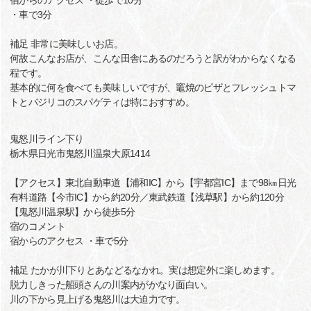
宿からのアクセス ・徒歩で10分
・車で3分
補足 非常に美味しいお店。
何故こんなお店が、こんな田舎にあるのだろうと訳がわからなくなる
程です。
基本的に何を食べても美味しいですが、竈焼のピザとフレッシュトマ
トとバジリコのスパゲティは特におすすめ。
鬼怒川ライン下り
栃木県日光市鬼怒川温泉大原1414
【アクセス】東北自動車道【浦和IC】から【宇都宮IC】まで98㎞日光
有料道路【今市IC】から約20分／東武鉄道【浅草駅】から約120分
【鬼怒川温泉駅】から徒歩5分
宿のコメント
宿からのアクセス ・車で5分
補足 たかが川下りとあなどるなかれ。実は想定外に楽しめます。
脱力しきった船頭さんの川案内がかなり面白い。
川の下から見上げる鬼怒川は大迫力です。