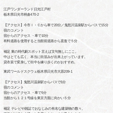
江戸ワンダーランド日光江戸村
栃木県日光市柄倉470-2
【アクセス】今市Ｉ・Ｃから車で20分／鬼怒川温泉駅からバスで15分
宿のコメント
宿からのアクセス ・車で10分
有料道路を使用すると当館前道路から直進で５分
補足 東の時代劇スポット言えば文句無しにここ。
中はとても広く、本当に街並みが出来上がっています。
貸衣装で変身して街中を練り歩くのがおすすめ。
東武ワールドスクウェ栃木県日光市大原209-1
【アクセス】鬼怒川温泉駅からバスで5分
宿のコメント
宿からのアクセス ・車で5分
当館から１２１号線を東京方面に向かい５分
補足 テレビや雑誌でおなじみの有名な建築物の数々。