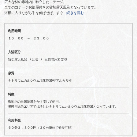
広大な林の敷地内に独立したコテージ。
全てのコテージお部屋付きの貸切露天風呂となっています。
浴槽に入りながら手を伸ばせば、すぐ
…
続きを読む
利用時間
１０：００ ～ ２３：００
入浴区分
貸切露天風呂 / 足湯 / 女性専用岩盤浴
泉質
ナトリウムカルシウム塩化物泉/弱アルカリ性
特徴
敷地内の自家源泉をかけ流しで使用。
鬼怒川温泉エリアでは珍しいナトリウムカルシウム塩化物泉となっています。
利用料金
６０分３，８００円（３０分単位で延長可能）