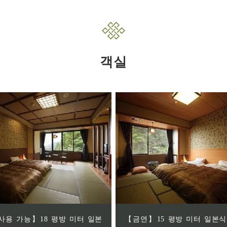
객실
사용 가능】18 평방 미터 일본
【금연】15 평방 미터 일본식