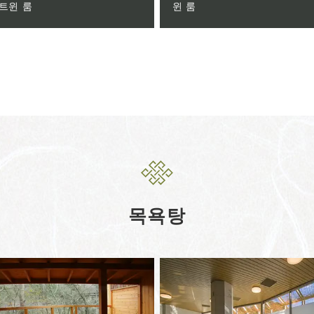
 트윈 룸
윈 룸
목욕탕