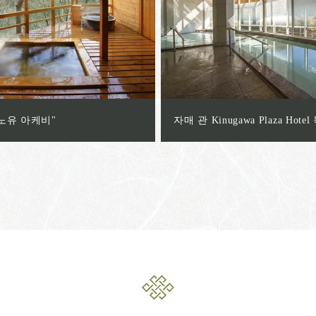
노유 아케비"
자매 관 Kinugawa Plaza Hote