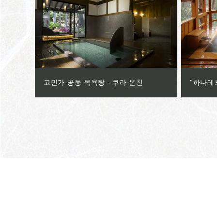
고민가 공동 목욕탕 - 쿠라 온천
"하나레