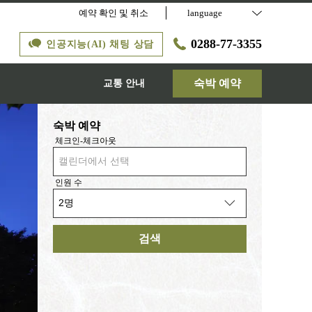
예약 확인 및 취소
language
0288-77-3355
인공지능(AI) 채팅 상담
숙박 예약
교통 안내
숙박 예약
체크인-체크아웃
캘린더에서 선택
인원 수
검색