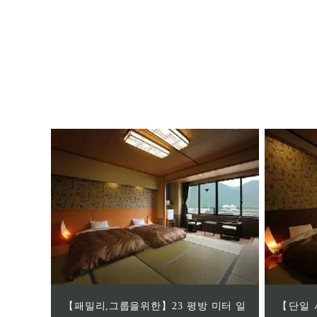
【패밀리,그룹을위한】23 평방 미터 일
【단일 