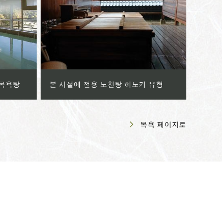
l 목욕탕
본 시설에 전용 노천탕 히노키 유형
목욕 페이지로