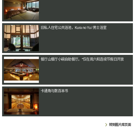
旧私人住宅公共浴池，Kura no Yu / 男士浴室
餐厅山餐厅小碗自助餐厅。*仅在周六和连续节假日开放
卡通角与数百本书
转到图片库页面