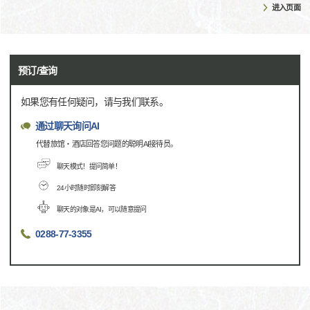
进入页面
预订/查询
如果您有任何疑问，请与我们联系。
通过聊天询问AI
代替旅馆・酒店回答您问题的聪明AI接待员。
聊天模式！提问简单！
24小时随时即刻解答
聊天的对象是AI，可以随意提问
0288-77-3355