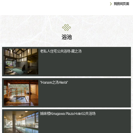
到房间页面
浴池
老私人住宅公共浴场-藏之汤
”Hanare之汤Akebi”
姊妹楼Kinugawa Plaza Hotel公共浴场