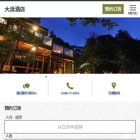
大泷酒店
预约订房
MENU
通过聊天询问AI
0288-77-3355
交通路线
预约订房
入住 - 退房
从日历中选择
人数