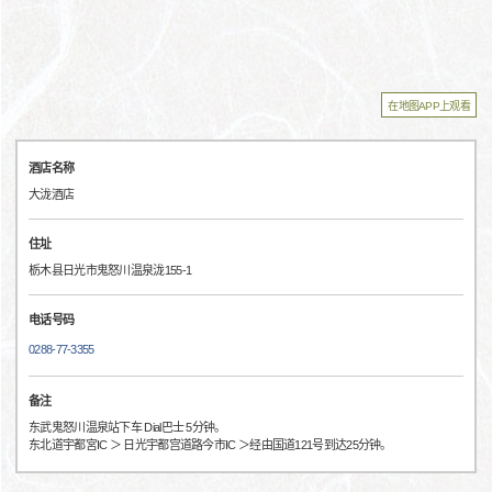
在地图APP上观看
酒店名称
大泷酒店
住址
栃木县日光市鬼怒川温泉泷155-1
电话号码
0288-77-3355
备注
东武鬼怒川温泉站下车 Dial巴士 5分钟。
东北道宇都宮IC ＞ 日光宇都宫道路今市IC ＞经由国道121号到达25分钟。