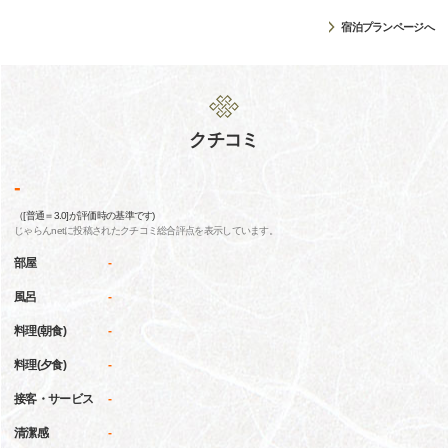
宿泊プランページへ
クチコミ
-
（[普通＝3.0]が評価時の基準です)
じゃらんnetに投稿されたクチコミ総合評点を表示しています。
部屋
-
風呂
-
料理(朝食)
-
料理(夕食)
-
接客・サービス
-
清潔感
-