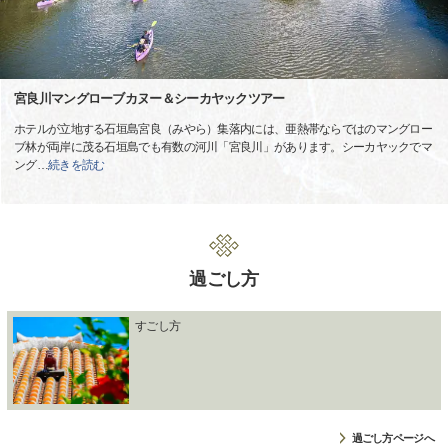
宮良川マングローブカヌー＆シーカヤックツアー
ホテルが立地する石垣島宮良（みやら）集落内には、亜熱帯ならではのマングロー
ブ林が両岸に茂る石垣島でも有数の河川「宮良川」があります。シーカヤックでマ
ング
…
続きを読む
過ごし方
すごし方
過ごし方ページへ