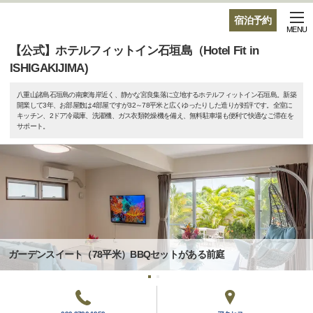
宿泊予約
MENU
【公式】ホテルフィットイン石垣島（Hotel Fit in
ISHIGAKIJIMA)
八重山諸島石垣島の南東海岸近く、静かな宮良集落に立地するホテルフィットイン石垣島。新築
開業して3年、お部屋数は4部屋ですが32～78平米と広くゆったりした造りが好評です。全室に
キッチン、2ドア冷蔵庫、洗濯機、ガス衣類乾燥機を備え、無料駐車場も便利で快適なご滞在を
サポート。
ガーデンスイート（78平米）BBQセットがある前庭