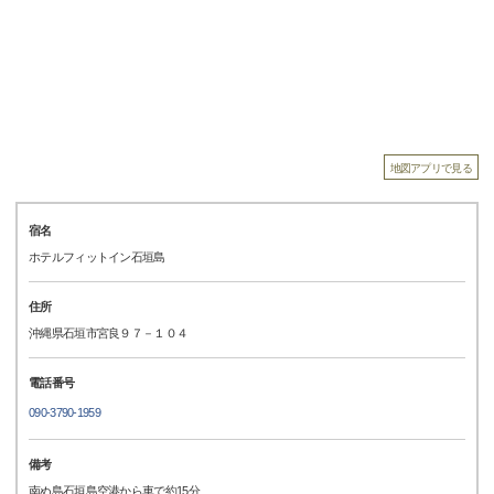
地図アプリで見る
宿名
ホテルフィットイン石垣島
住所
沖縄県石垣市宮良９７－１０４
電話番号
090-3790-1959
備考
南ぬ島石垣島空港から車で約15分