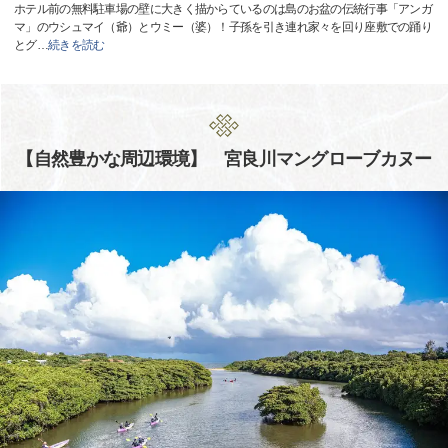
ホテル前の無料駐車場の壁に大きく描からているのは島のお盆の伝統行事「アンガ
マ」のウシュマイ（爺）とウミー（婆）！子孫を引き連れ家々を回り座敷での踊り
とグ
…
続きを読む
【自然豊かな周辺環境】 宮良川マングローブカヌー