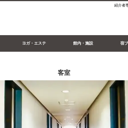
紹介者
ヨガ・エステ
館内・施設
宿
客室