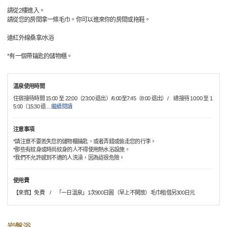
請從2樓進入。
請從您的房間拿一條毛巾。你可以進來你的房間或拖鞋。
遠紅外線桑拿/水浴
*有一個帶鑰匙的儲物櫃。
溫泉使用時間
住宿接待時間 15:00 至 22:00（23:00 退出）/6:00至7:45（8:00 退出）/ 總接待 10:00 至 1
5:00（15:30 退
…
繼續閱讀
注意事項
*請注意不要丟失您的儲物櫃鑰匙，或者弄錯或偷走您的行李。
*那些有紋身或時尚紋身的人不得使用熱水浴設施。
*我們不允許感到不適的人洗澡，因為這很危險。
使用費
【來賓】免費 / 「一日溫泉」1次900日圓（早上不開放）毛巾租借另300日元
岩盤浴