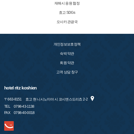
재해시 응원 협정
효고 SDGs
오사카 관광국
개인정보보호정책
숙박 약관
회원 약관
고객 상담 창구
hotel ritz koshien
〒
663-8151
효고 현 니시노미야 시 코시엔스도리쵸 2-2
TEL
0798-43-1138
FAX
0798-40-0018