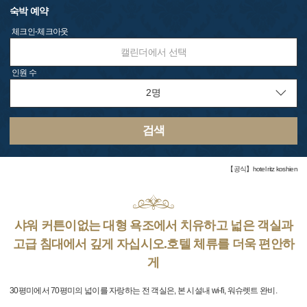
숙박 예약
체크인-체크아웃
캘린더에서 선택
인원 수
검색
【공식】hotel ritz koshien
샤워 커튼이없는 대형 욕조에서 치유하고 넓은 객실과
고급 침대에서 깊게 자십시오.호텔 체류를 더욱 편안하
게
30평미에서 70평미의 넓이를 자랑하는 전 객실은, 본 시설내 wi-fi, 워슈렛트 완비.