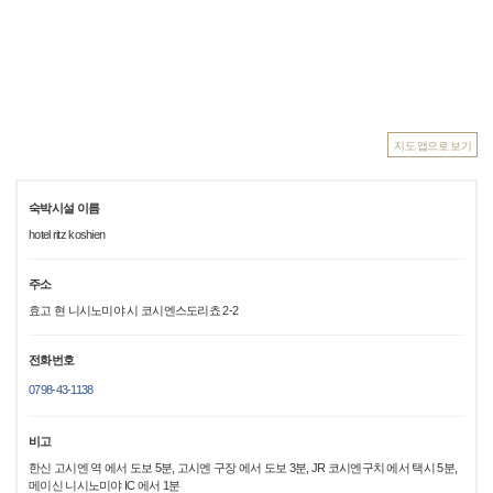
지도 앱으로 보기
숙박시설 이름
hotel ritz koshien
주소
효고 현 니시노미야 시 코시엔스도리쵸 2-2
전화번호
0798-43-1138
비고
한신 고시엔 역 에서 도보 5분, 고시엔 구장 에서 도보 3분, JR 코시엔구치 에서 택시 5분,
메이신 니시노미야 IC 에서 1분