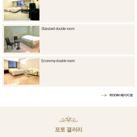
Standard double room
Economy double room
ROOM 페이지로
포토 갤러리