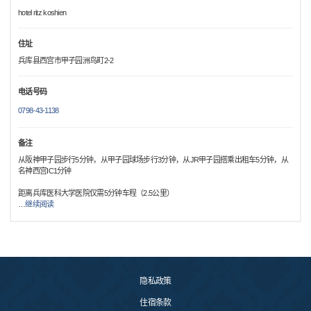
hotel ritz koshien
住址
兵库县西宫市甲子园洲鸟町2-2
电话号码
0798-43-1138
备注
从阪神甲子园步行5分钟，从甲子园球场步行3分钟，从JR甲子园搭乘出租车5分钟，从
名神西宫IC1分钟
距离兵库医科大学医院仅需5分钟车程（2.5公里）
…
继续阅读
隐私政策
住宿条款