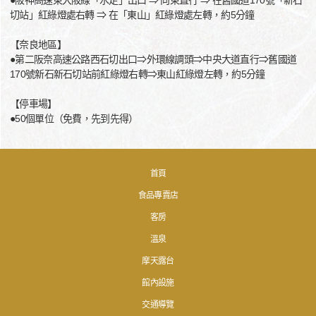
●阪神高速東大阪線「水走」出口 ⇒ 向東直行 ⇒ 在舊國道170號「新石
切站」紅綠燈處右轉 ⇒ 在「東山」紅綠燈處左轉，約5分鐘
【奈良地區】
●第二阪奈高速公路西石切出口⇒外環線調頭⇒中央大道直行⇒舊國道
170號新石新石切站前紅綠燈右轉⇒東山紅綠燈左轉，約5分鐘
【停車場】
●50個單位（免費，先到先得）
首頁
食品專賣店
客房
溫泉
摩天露台
館內設施
交通導覽