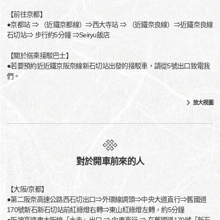
【前往京都】
●京都站 ⇒ （近鐵京都線）⇒西大寺站 ⇒ （近鐵奈良線）⇒近鐵奈良線
石切站⇒ 步行約5分鐘 ⇒Seiryu飯店
【關於搭乘接駁巴士】
●若要預約近近鐵京阪奈線新石切站出發的接駁車，請從5號出口致電我
們。
放大視圖
對於開車前來的人
【大阪/京都】
●第二阪奈高速公路西石切出口⇒外環線調頭⇒中央大道直行⇒舊國道
170號新石新石切站前紅綠燈右轉⇒東山紅綠燈左轉，約5分鐘