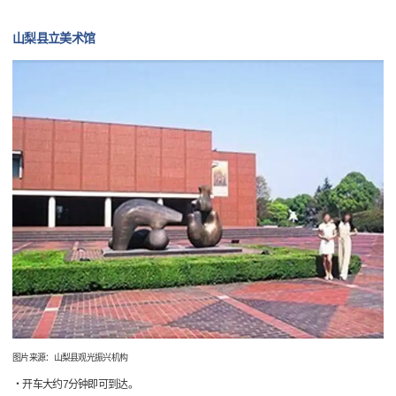
山梨县立美术馆
图片来源：山梨县观光振兴机构
・开车大约7分钟即可到达。