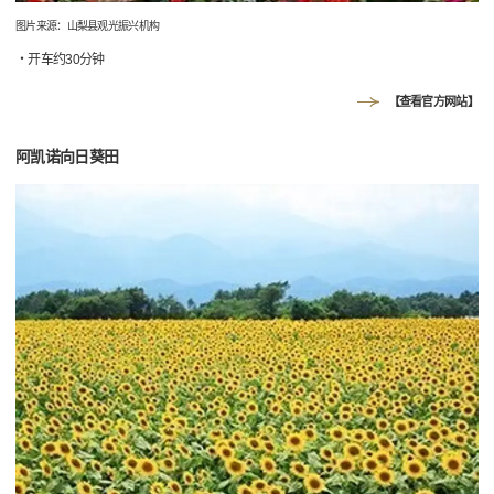
图片来源：山梨县观光振兴机构
・开车约30分钟
【查看官方网站】
阿凯诺向日葵田