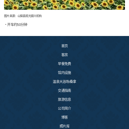
图片来源：山梨县观光振兴机构
・开车约50分钟
首页
客房
早餐免费
馆内设施
温泉大浴场/桑拿
交通指南
旅游信息
公司简介
博客
照片库