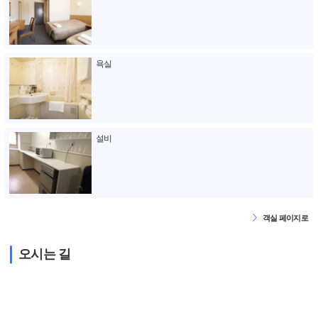
욕실
설비
객실 페이지로
오시는 길