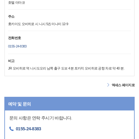
호텔 야마코
주소
홋카이도 오비히로 시 니시 5죠 미나미 12-9
전화번호
0155-24-8383
비고
JR 오비히로 역 니시도오리 남쪽 출구 도보 4 분.토카치 오비히로 공항 차로 약 40 분.
액세스 페이지로
예약 및 문의
문의 사항은 연락 주시기 바랍니다.
0155-24-8383