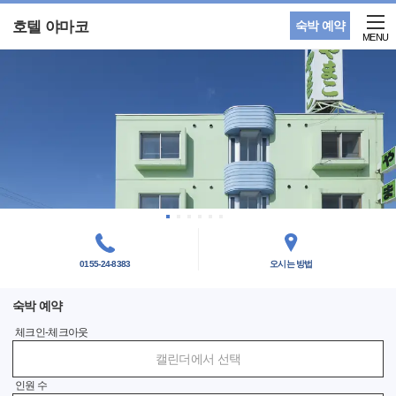
호텔 야마코
숙박 예약
MENU
0155-24-8383
오시는 방법
숙박 예약
체크인-체크아웃
캘린더에서 선택
인원 수