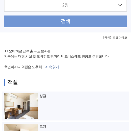
검색
【공식】호텔 야마코
JR 오비히로 남쪽 출구 도보 4 분.
인근에는 대형 시설 및 오비히로 경마장 비즈니스에도 관광도 추천합니다.
축년이지나 외관은 노후화
…
계속 읽기
객실
싱글
트윈