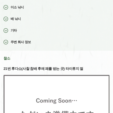
이소 낚시
배 낚시
기타
주변 회사 정보
찰소
21번 후다쇼(사찰 참배 후에 패를 받는 곳) 타이류지 절