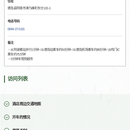
住址
德岛县阿南市津乃峰町东分115-1
电话号码
0884-27-0115
备注
・从阿波橘站步行1分钟 / 从德岛站乘车约50分钟 / 从德岛机场乘车约80分钟 / 从鸣门IC
乘车约75分钟
・3分钟车程到超市
访问列表
酒店周边交通地图
开车的情况