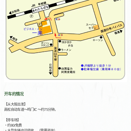
开车的情况
【从大阪出发】
高松自动车道～鸣门IC ～约75分钟。
【停车场】
・约80/免费
・大型车辆也可停放。（需要咨询）