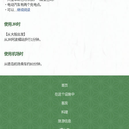
・电动汽车有两个充电点。
・可以
…
继续阅读
使用JR时
【从大阪出发】
从JR阿波橘站步行1分钟。
使用机场时
从德岛机场乘车约80分钟。
首页
在这个设施中
客房
料理
旅游信息