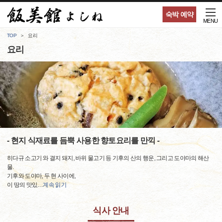
숙박 예약
MENU
TOP
요리
요리
- 현지 식재료를 듬뿍 사용한 향토요리를 만끽 -
히다규 소고기 와 결지 돼지, 바위 물고기 등 기후의 산의 행운, 그리고 도야마의 해산
물.
기후와 도야마, 두 현 사이에,
이 땅의 맛있
…
계속 읽기
식사 안내