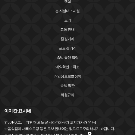
객실
본 시설내・시설
요리
교통 안내
즐길거리
포토 갤러리
숙박 플랜 일람
예약확인・취소
개인정보보호정책
숙박 약관
회원규약
이미칸 요시네
〒
501-5621
기후 현 오노 군 시라카와무라 코지라카와 447-1
※음식점이나 레스토랑 등은 도보 권내에는 없으므로주의하시기 바랍니다.