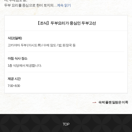
나, 수제암도 등,
두부 요리를 중심으로 한이 토지의
…
계속 읽기
【조식】두부요리가 중심인 두부고선
식단(일례)
고카야마 두부 (이시도후) / 수제 암도 / 밥, 된장국 등
아침 식사 장소
1층 식당에서 제공합니다.
제공 시간
7:00~8:30
숙박 플랜 일람은 이쪽
TOP