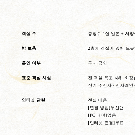
객실 수
총방수 1실:일본 + 서양
방 보충
2층에 객실이 있어 느긋
흡연 여부
구내 금연
표준 객실 시설
전 객실 욕조 샤워 화장실
전기 주전자 / 전자레인
인터넷 관련
전실 대응
[연결 방법]무선랜
[PC 대여]없음
[인터넷 연결]무료