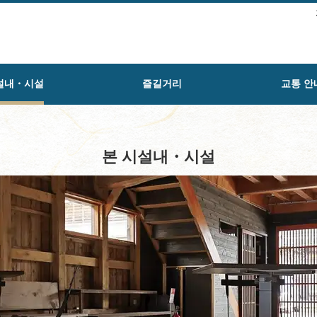
설내・시설
즐길거리
교통 안
본 시설내・시설