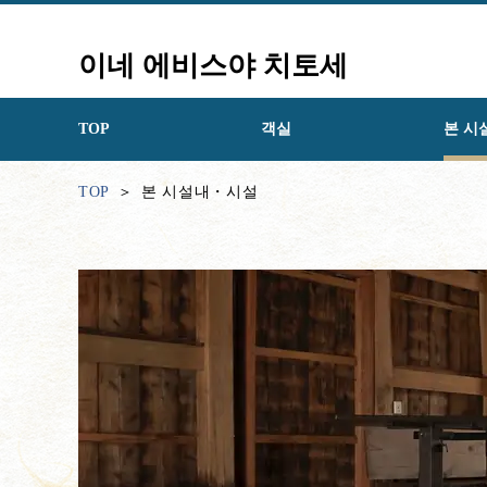
이네 에비스야 치토세
TOP
객실
본 시
TOP
본 시설내・시설