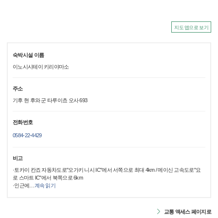
지도 앱으로 보기
숙박시설 이름
이노시시테이 키리야마소
주소
기후 현 후와 군 타루이쵸 오사 693
전화번호
0584-22-4429
비고
·토카이 칸죠 자동차도로"오가키 니시 IC"에서 서쪽으로 최대 4km / 메이신 고속도로"요
로 스마트 IC"에서 북쪽으로 6km
·인근에
…
계속 읽기
교통 액세스 페이지로