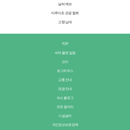
날씨 예보
타루이초 관광 협회
고향 납세
TOP
숙박 플랜 일람
요리
로그하우스
교통 안내
관광 안내
숙소 블로그
포토 갤러리
시설설비
개인정보보호정책