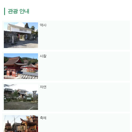
관광 안내
역사
사찰
자연
축제