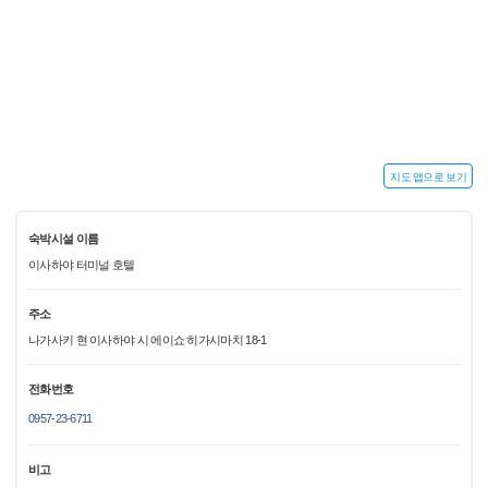
지도 앱으로 보기
숙박시설 이름
이사하야 터미널 호텔
주소
나가사키 현 이사하야 시 에이쇼 히가시마치 18-1
전화번호
0957-23-6711
비고