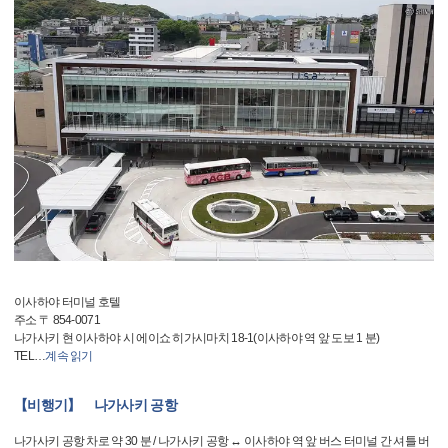
이사하야 터미널 호텔
주소 〒 854-0071
나가사키 현 이사하야 시 에이쇼 히가시마치 18-1(이사하야 역 앞 도보 1 분)
TEL
…
계속 읽기
【비행기】 나가사키 공항
나가사키 공항 차로 약 30 분 / 나가사키 공항 ↔ 이사하야 역 앞 버스 터미널 간 셔틀 버