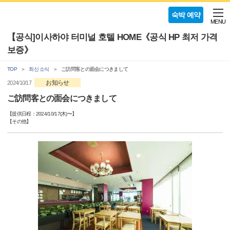
숙박 예약
MENU
【공식]이사하야 터미널 호텔 HOME《공식 HP 최저 가격
보증》
TOP
최신 소식
ご訪問客との面会につきまして
お知らせ
2024/10/17
ご訪問客との面会につきまして
【提供日程：
2024/10/17(木)
〜】
【
その他
】