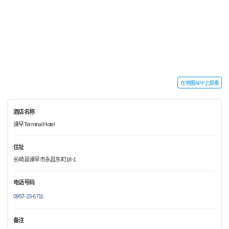
在地图APP上观看
酒店名称
谏早Terminal Hotel
住址
长崎县谏早市永昌东町18-1
电话号码
0957-23-6711
备注