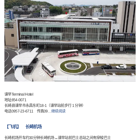
谏早Terminal Hotel
地址854-0071
长崎县谏早市永昌东町18-1（谏早站前步行 1 分钟）
电话0957-23-6711 传真09
…
继续阅读
【飞机】 长崎机场
长崎机场开车约30分钟长崎机场↔谏早站前巴士总站之间有穿梭巴士