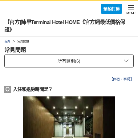
預約訂房
MENU
【官方]諫早Terminal Hotel HOME《官方網最低價格保
證》
首頁
常見問題
常見問題
【
住宿、客房
】
入住和退房時間是？