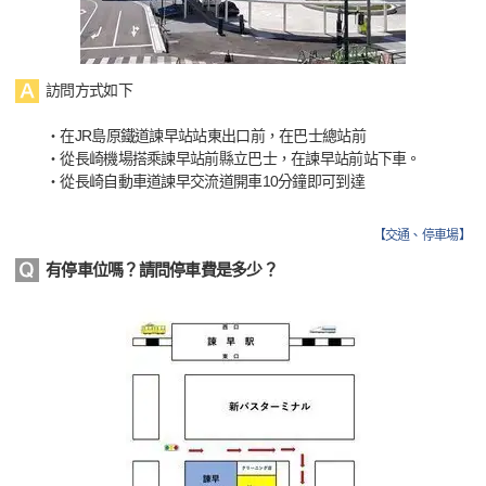
訪問方式如下
・在JR島原鐵道諫早站站東出口前，在巴士總站前
・從長崎機場搭乘諫早站前縣立巴士，在諫早站前站下車。
・從長崎自動車道諫早交流道開車10分鐘即可到達
【
交通、停車場
】
有停車位嗎？請問停車費是多少？