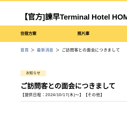
【官方]諫早Terminal Hote
住宿方案
照片庫
首頁
最新消息
ご訪問客との面会につきまして
お知らせ
ご訪問客との面会につきまして
【提供日程：
2024/10/17(木)
〜】
【
その他
】