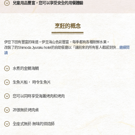
兒童用品豐富，您可以享受安全的用餐體驗
烹飪的概念
伊豆下田有豐富的味道。伊豆海山色彩豐富，每季都有各種新鮮水果。
改裝了的Shimoda Jyuraku hotel的自助餐廳以「讓前來的所有客人都感到快
…
繼續閱
讀
水煮的金鯛海鯛
生魚片船， 時令生魚片
您可以同時享受海灘烤肉和烤肉
28張無菸烤肉桌
全座式無菸·無味的烘焙師