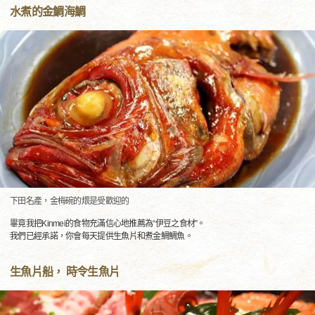
水煮的金鯛海鯛
下田名產，金梅碗的煨是受歡迎的
畢竟我把Kinmei的食物充滿信心地推薦為“伊豆之食材”。
我們已經承諾，你會每天提供生魚片和煮金鯛鯛魚。
生魚片船， 時令生魚片