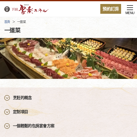
預約訂房
MENU
首頁
一道菜
一道菜
烹飪的概念
定制項目
一個輕鬆的包房宴會方案