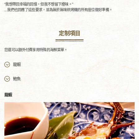
“我想帶回幸福的回憶，但我不想留下煙味。”
... 我們也回應了這些要求，並為無菸無味烘烤機的所有座位做好準備。
定制項目
您還可以額外付費享用特殊的海鮮菜單。
龍蝦
鮑魚
龍蝦