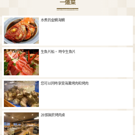
一道菜
水煮的金鯛海鯛
生魚片船， 時令生魚片
您可以同時享受海灘烤肉和烤肉
28張無菸烤肉桌