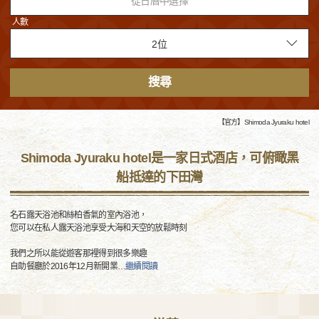
從日曆中選擇
人數
搜尋
【官方】Shimoda Jyuraku hotel
Shimoda Jyuraku hotel是一家日式酒店，可俯瞰黑
船抵達的下田灣
名石露天浴池和絲柏香氣的室內浴池，
您可以在私人露天浴池享受大海和天空的放鬆時刻
我們之所以能從遊客那裡得到很多樂趣
自助餐廳於2016年12月新開業
…
繼續閱讀