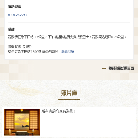
電話號碼
0558-22-2230
備註
距離伊豆急下田站 1.7公里，下午3點至6點有免費接駁巴士。距離東名沼津IC75公里。
接機狀態（狀態）
從伊豆急下田站 15:00到18:00的時間
…
繼續閱讀
轉到流量訪問頁面
照片庫
所有客房均享有海景！