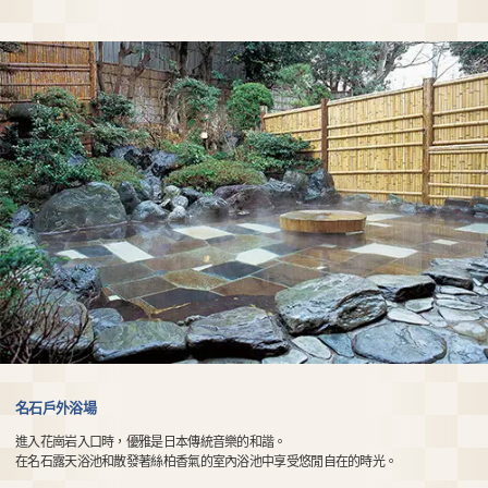
名石戶外浴場
進入花崗岩入口時，優雅是日本傳統音樂的和諧。
在名石露天浴池和散發著絲柏香氣的室內浴池中享受悠閒自在的時光。