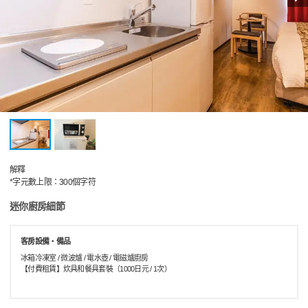
解釋
*字元數上限：300個字符
迷你廚房細節
客房設備・備品
冰箱冷凍室 / 微波爐 / 電水壺 / 電磁爐廚房
【付費租賃】炊具和餐具套裝（1000日元 / 1次）