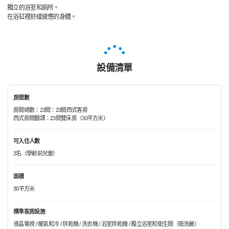
獨立的浴室和廁所。
在浴缸裡舒緩疲憊的身體。
設備清單
房間數
房間總數：23間：23間西式客房
西式房間翻譯：23間雙床房（30平方米）
可入住人數
3名（學齡前兒童）
面積
30平方米
標準客房設施
液晶電視 / 暖氣和冷 / 烘乾機 / 洗衣機 / 浴室烘乾機 / 獨立浴室和衛生間（衛洗麗）